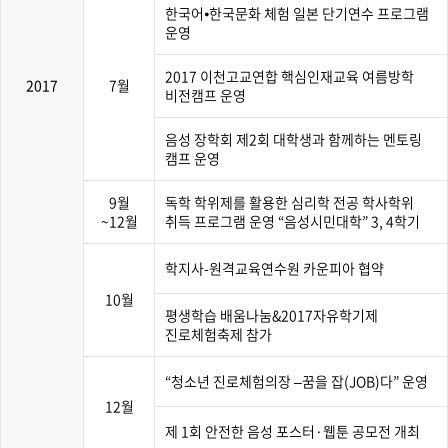
한국어⦁한국문화 체험 일본 단기연수 프로그램
운영
2017 이천고교연합 핵심인재교육 여름방학
2017
7월
비전캠프 운영
음성 장학회 제2회 대학생과 함께하는 멘토링
캠프 운영
9월
독학 학위제를 활용한 심리학 전공 학사학위
~12월
취득 프로그램 운영 “음성시민대학” 3, 4학기
학지사-원격교육연수원 카운피아 협약
10월
평생학습 배움나눔&2017자유학기제
진로체험축제 참가
“청소년 진로체험의장 –꿈을 잡(JOB)다” 운영
12월
제 1회 안전한 음성 포스터·웹툰 공모전 개최