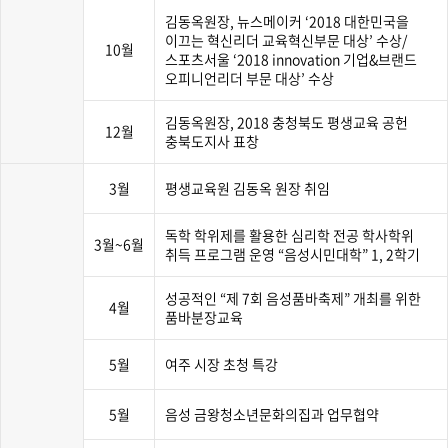
김동옥원장, 뉴스메이커 ‘2018 대한민국을
이끄는 혁신리더 교육혁신부문 대상’ 수상/
10월
스포츠서울 ‘2018 innovation 기업&브랜드
오피니언리더 부문 대상’ 수상
김동옥원장, 2018 충청북도 평생교육 공헌
12월
충북도지사 표창
3월
평생교육원 김동옥 원장 취임
독학 학위제를 활용한 심리학 전공 학사학위
3월~6월
취득 프로그램 운영 “음성시민대학” 1, 2학기
성공적인 “제 7회 음성품바축제” 개최를 위한
4월
품바분장교육
5월
여주 시장 초청 특강
5월
음성 금왕청소년문화의집과 업무협약