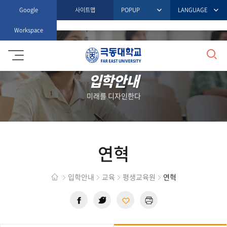
Google
사이트맵
POPUP
LANGUAGE
Workspace
검
극
동
대
입학안내
색
학
교
미래를 디자인한다
연혁
입학안내
교육
평생교육원
연혁