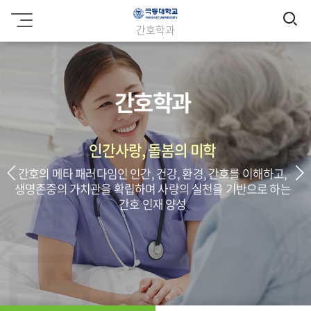
검
극
간호학과
동
색
대
학
교
간호학과
인간사랑, 돌봄의 미학
간호의 메타 패러다임인 인간, 건강, 환경, 간호를 이해하고,
생명존중의 가치관을 확립하며 사랑의 실천을 기반으로 하는
간호 인재 양성