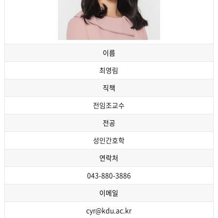
이름
최영림
직책
전임조교수
전공
성인간호학
연락처
043-880-3886
이메일
cyr@kdu.ac.kr