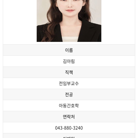
이름
김아림
직책
전임부교수
전공
아동간호학
연락처
043-880-3240