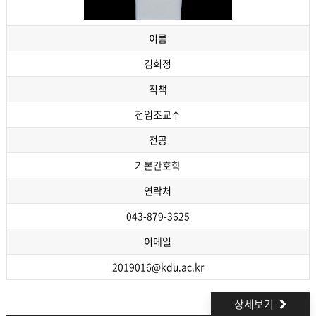
이름
김희정
직책
전임조교수
전공
기본간호학
연락처
043-879-3625
이메일
2019016@kdu.ac.kr
상세보기