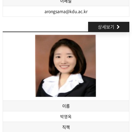
이메일
arongsama@kdu.ac.kr
상세보기
이름
박영옥
직책