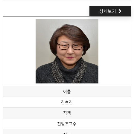
상세보기
이름
김현진
직책
전임조교수