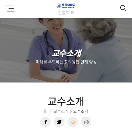
검
극
간호학과
동
색
대
학
교
교수소개
미래를 주도하는 창의융합 인재 양성
교수소개
교수소개
교수소개