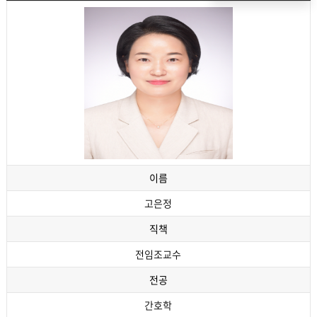
이름
고은정
직책
전임조교수
전공
간호학