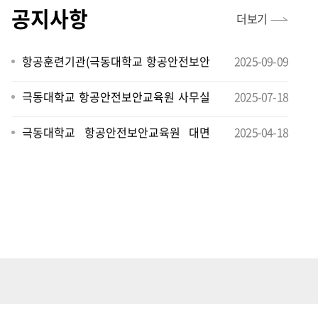
공지사항
더보기
항공훈련기관(극동대학교 항공안전보안
2025-09-09
교육원) 인가서 및 훈련운영기준 등 재
극동대학교 항공안전보안교육원 사무실
2025-07-18
발급 알림
및 강의실 이전 안내
극동대학교 항공안전보안교육원 대면
2025-04-18
교육 안내