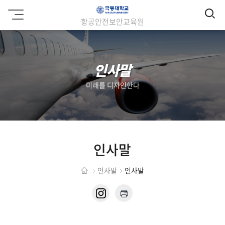
검
극
항공안전보안교육원
동
색
대
학
교
인사말
미래를 디자인한다
인사말
인사말
인사말