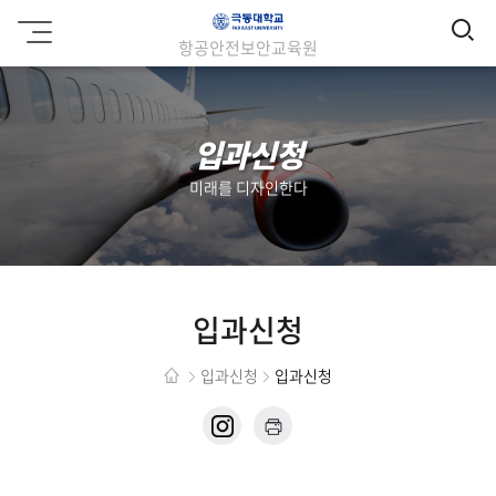
검
극
항공안전보안교육원
동
색
대
학
교
입과신청
미래를 디자인한다
입과신청
입과신청
입과신청