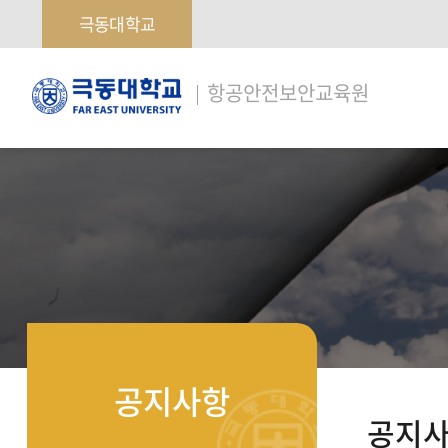
극동대학교
극
항공안전보안교육원
동
대
학
교
공지사항
공지