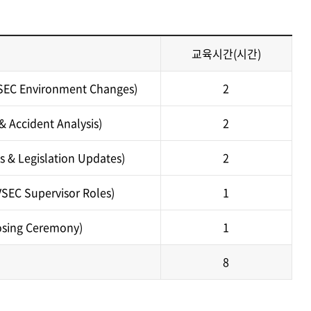
교육시간(시간)
C Environment Changes)
2
ident Analysis)
2
 Legislation Updates)
2
C Supervisor Roles)
1
sing Ceremony)
1
8