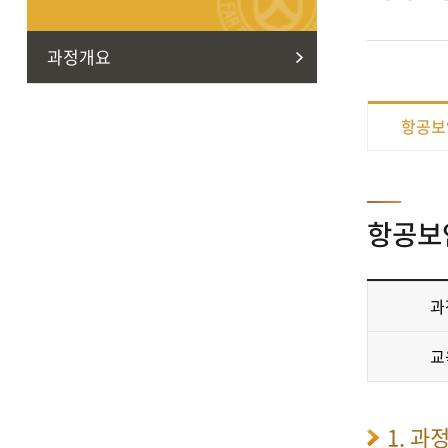
과정개요
항공보
항공보
과
교
1. 과