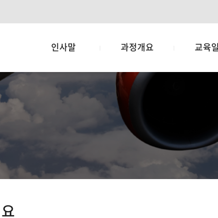
인사말
과정개요
교육
개요