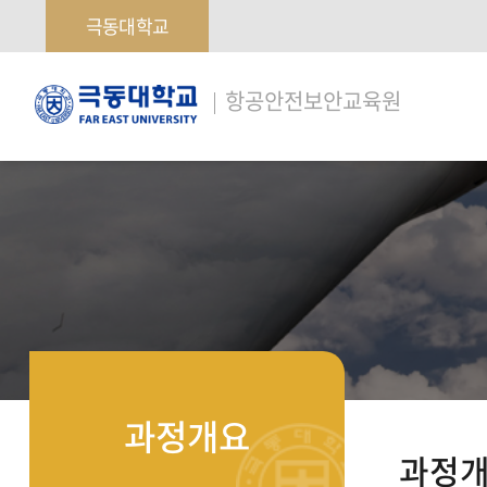
극동대학교
극
항공안전보안교육원
동
대
학
교
과정개요
과정