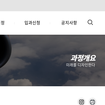
검
일정
입과신청
공지사항
색
과정개요
미래를 디자인한다