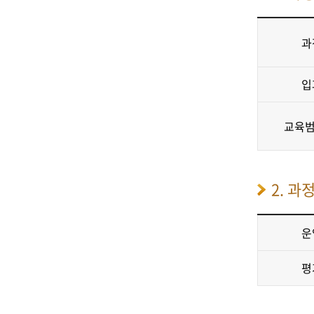
과
입
교육범
2. 과
운
평