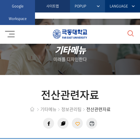
Google
사이트맵
POPUP
LANGUAGE
Workspace
검
극
동
대
기타메뉴
색
학
교
미래를 디자인한다
전산관련자료
기타메뉴
정보관리팀
전산관련자료