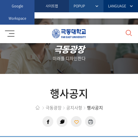
Google
사이트맵
POPUP
LANGUAGE
Workspace
검
극
동
대
극동광장
색
학
교
미래를 디자인한다
행사공지
극동광장
공지사항
행사공지