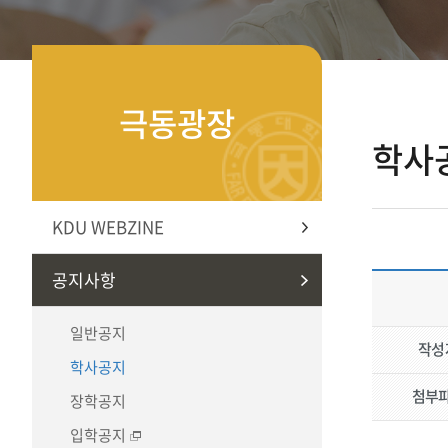
극동광장
학사
KDU WEBZINE
공지사항
일반공지
작성
학사공지
첨부
장학공지
입학공지