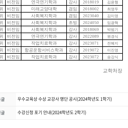
위
비전임
연극연기학과
강사
2018019
김윤형
위
비전임
미래교양대학
겸임
2018002
최영두
위
비전임
사회복지학과
겸임
2023040
김미영
위
비전임
사회복지학과
초빙
2024050
임광혁
위
비전임
사회복지학과
강사
2018069
박범기
위
비전임
연극연기학과
강사
2022089
원경식
위
비전임
작업치료학과
강사
2023071
전혜지
위
비전임
항공운항서비스학과
강사
2019072
이진영
위
비전임
작업치료학과
강사
2023072
송강식
교학처장
우수교육상 수상 교강사 명단 공시(2024학년도 1학기)
음글
수강신청 포기 안내(2024학년도 2학기)
전글