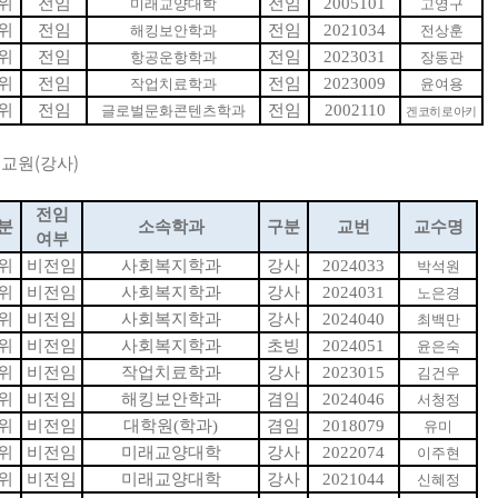
위
전임
전임
2005101
미래교양대학
고영구
위
전임
전임
2021034
해킹보안학과
전상훈
위
전임
전임
2023031
항공운항학과
장동관
위
전임
전임
2023009
작업치료학과
윤여용
위
전임
전임
2002110
글로벌문화콘텐츠학과
겐코히로아키
(
)
임교원
강사
전임
분
소속학과
구분
교번
교수명
여부
위
비전임
사회복지학과
강사
2024033
박석원
위
비전임
사회복지학과
강사
2024031
노은경
위
비전임
사회복지학과
강사
2024040
최백만
위
비전임
사회복지학과
초빙
2024051
윤은숙
위
비전임
작업치료학과
강사
2023015
김건우
위
비전임
해킹보안학과
겸임
2024046
서청정
위
비전임
대학원
(
학과
)
겸임
2018079
유미
위
비전임
미래교양대학
강사
2022074
이주현
위
비전임
미래교양대학
강사
2021044
신혜정