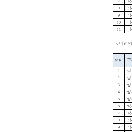
상
7
상
8
상
9
상
10
상
11
.
나
비전
구
연번
상
1
상
2
상
3
상
4
상
5
상
6
상
7
상
8
상
9