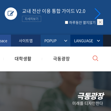
교내 전산 이용 통합 가이드 V2.0
자세히보기
팝
하루동안 열지않기
업
닫
기
pace
사이트맵
POPUP
LANGUAGE
검
대학생활
극동광장
색
극동광장
미래를 디자인한다