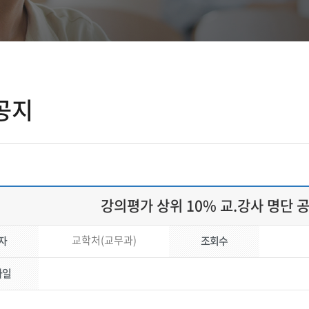
공지
강의평가 상위 10% 교.강사 명단 공
교학처(교무과)
자
조회수
파일