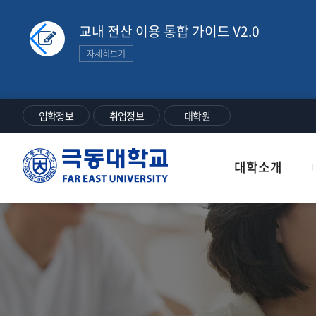
교내 전산 이용 통합 가이드 V2.0
자세히보기
입학정보
취업정보
대학원
극
대학소개
동
대
학
교