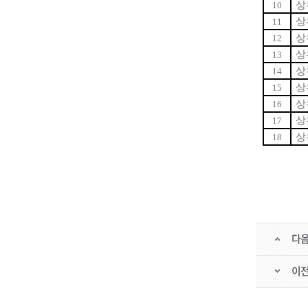
상
10
상
11
상
12
상
13
상
14
상
15
상
16
상
17
상
18
다
이