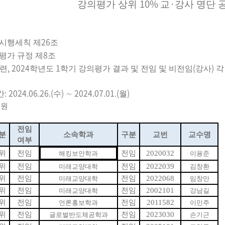
10%
·
강의평가 상위
교
강사 명단 
26
시행세칙 제
조
8
평가 규정 제
조
, 2024
1
(
)
관련
학년도
학기 강의평가 결과 및 전임 및 비전임
강사
각
: 2024.06.26.(
)
2024.07.01.(
)
간
수
∼
월
교원
전임
분
소속학과
구분
교번
교수명
여부
위
전임
전임
2020032
해킹보안학과
이용준
위
전임
전임
2022039
미래교양대학
김창환
위
전임
전임
2022068
미래교양대학
임창만
위
전임
전임
2002101
미래교양대학
강남길
위
전임
전임
2011582
언론홍보학과
이민주
위
전임
전임
2023030
글로벌반도체공학과
손기근