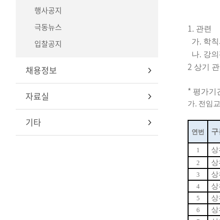
행사공지
극동뉴스
1.
관련
.
가
학칙
입찰공지
.
나
강의
2
상기 
채용정보
*
평가기
자료실
.
가
전임
기타
구
연번
상
1
상
2
상
3
상
4
상
5
상
6