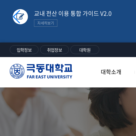
교내 전산 이용 통합 가이드 V2.0
자세히보기
입학정보
취업정보
대학원
극
대학소개
동
대
학
교