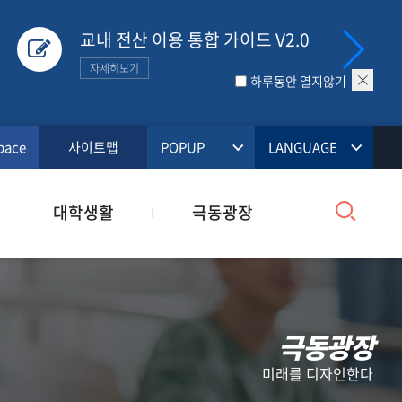
교내 전산 이용 통합 가이드 V2.0
자세히보기
팝
하루동안 열지않기
업
닫
기
pace
사이트맵
POPUP
LANGUAGE
검
대학생활
극동광장
색
극동광장
미래를 디자인한다