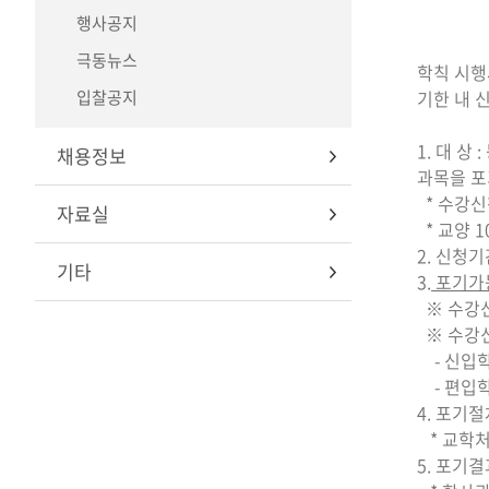
행사공지
극동뉴스
학칙 시행
입찰공지
기한 내 
1. 대 
채용정보
과목을 
* 수강신
자료실
* 교양 
2. 신청기
기타
3.
포기가능
※ 수강신
※ 수강
- 신입학
- 편입학
4. 포기
* 교학처
5. 포기결