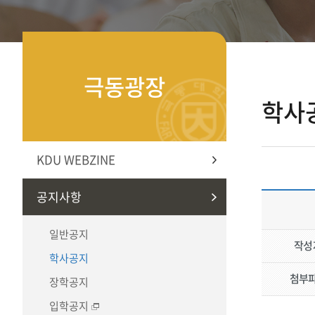
극동광장
학사
KDU WEBZINE
공지사항
일반공지
작성
학사공지
첨부
장학공지
입학공지