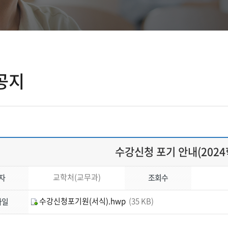
공지
수강신청 포기 안내(2024
교학처(교무과)
자
조회수
수강신청포기원(서식).hwp
(35 KB)
파일