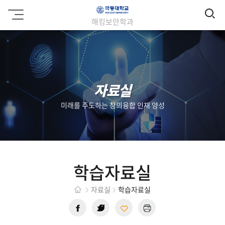
검
극
해킹보안학과
동
색
대
학
교
자료실
미래를 주도하는 창의융합 인재 양성
학습자료실
자료실
학습자료실