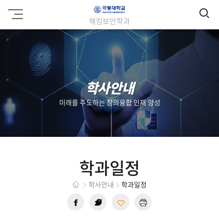
검
극
해킹보안학과
동
색
대
학
교
학사안내
미래를 주도하는 창의융합 인재 양성
학과일정
학사안내
학과일정