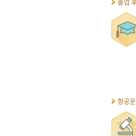
졸업 
항공운