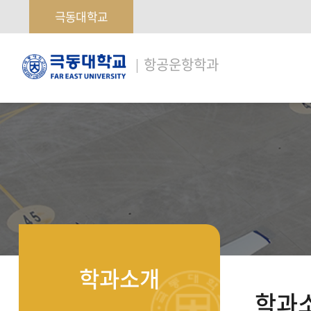
극동대학교
극
항공운항학과
동
대
학
교
학과소개
학과