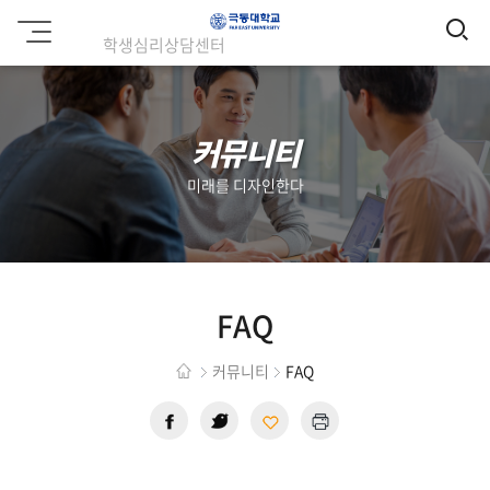
검
학생심리상담센터
극
동
색
대
학
교
커뮤니티
미래를 디자인한다
FAQ
커뮤니티
FAQ