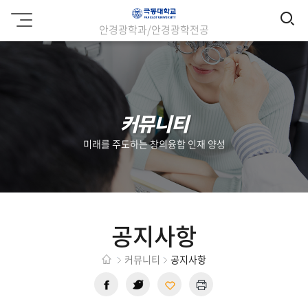
검
극
안경광학과/안경광학전공
동
색
대
학
교
커뮤니티
미래를 주도하는 창의융합 인재 양성
공지사항
커뮤니티
공지사항