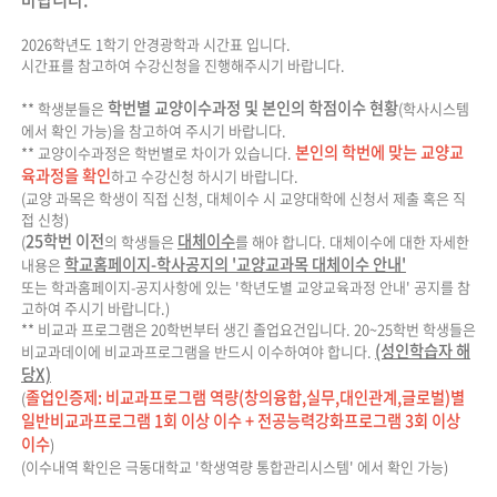
2026학년도 1학기 안경광학과 시간표 입니다.
시간표를 참고하여 수강신청을 진행해주시기 바랍니다.
학번별 교양이수과정 및 본인의 학점이수 현황
** 학생분들은
(학사시스템
에서 확인 가능)을 참고하여 주시기 바랍니다.
본인의 학번에 맞는 교양교
** 교양이수과정은 학번별로 차이가 있습니다.
육과정을 확인
하고 수강신청 하시기 바랍니다.
(교양 과목은 학생이 직접 신청, 대체이수 시 교양대학에 신청서 제출 혹은 직
접 신청)
25학번 이전
대체이수
(
의 학생들은
를 해야 합니다. 대체이수에 대한 자세한
학교홈페이지-학사공지의 '교양교과목 대체이수 안내'
내용은
또는 학과홈페이지-공지사항에 있는 '학년도별 교양교육과정 안내' 공지를 참
고하여 주시기 바랍니다.)
** 비교과 프로그램은 20학번부터 생긴 졸업요건입니다. 20~25학번 학생들은
(성인학습자 해
비교과데이에 비교과프로그램을 반드시 이수하여야 합니다.
당X)
졸업인증제: 비교과프로그램 역량(창의융합,실무,대인관계,글로벌)별
(
일반비교과프로그램 1회 이상 이수 + 전공능력강화프로그램 3회 이상
이수
)
(이수내역 확인은 극동대학교 '학생역량 통합관리시스템' 에서 확인 가능)