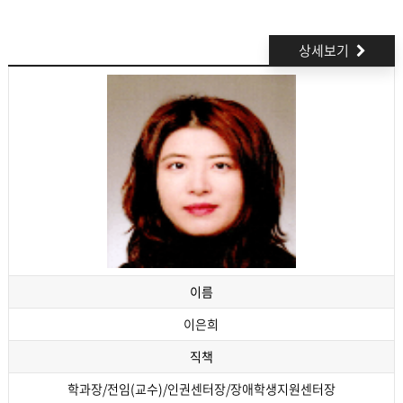
상세보기
이름
이은희
직책
학과장/전임(교수)/인권센터장/장애학생지원센터장