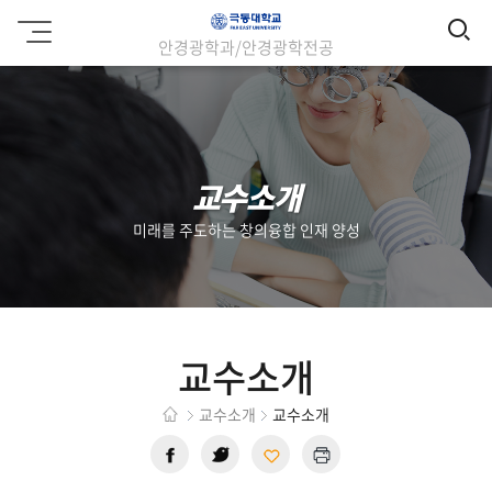
검
극
안경광학과/안경광학전공
동
색
대
학
교
교수소개
미래를 주도하는 창의융합 인재 양성
교수소개
교수소개
교수소개