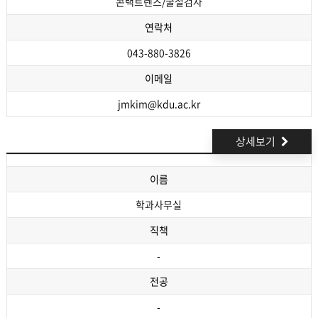
콘택트렌즈/굴절검사
연락처
043-880-3826
이메일
jmkim@kdu.ac.kr
상세보기
이름
학과사무실
직책
-
전공
-