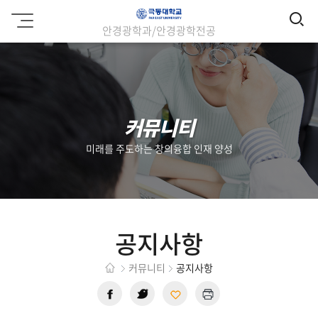
검
극
안경광학과/안경광학전공
동
색
대
학
교
커뮤니티
미래를 주도하는 창의융합 인재 양성
공지사항
커뮤니티
공지사항