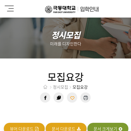
극
입학안내
동
대
학
정시모집
교
미래를 디자인한다
모집요강
정시모집
모집요강
뷰어 다운로드
문서 다운로드
문서 크게보기