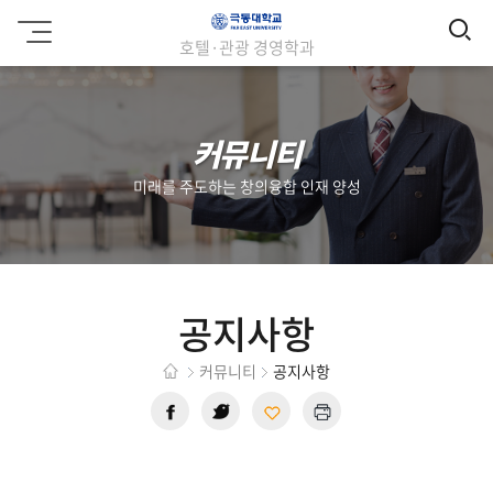
검
극
호텔·관광 경영학과
동
색
대
학
교
커뮤니티
미래를 주도하는 창의융합 인재 양성
공지사항
커뮤니티
공지사항