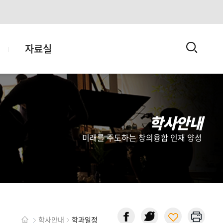
검
자료실
색
학사안내
미래를 주도하는 창의융합 인재 양성
학사안내
학과일정