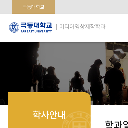
극동대학교
극
미디어영상제작학과
동
대
학
교
학사안내
학과