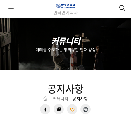
검
극
연극연기학과
동
색
대
학
교
커뮤니티
미래를 주도하는 창의융합 인재 양성
공지사항
커뮤니티
공지사항