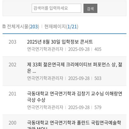
검색
전체게시물(
203
)
현재페이지(
1/21
)
203
2025년 8월 30일 입학정보 콘서트
연극연기학과관리자
2025-09-28
405
202
제 33회 젊은연극제 크리에이티브 퍼포먼스 상, 젊
은 ...
연극연기학과관리자
2025-09-28
503
201
극동대학교 연극연기학과 김창기 교수님 이해랑연
극상 수상
연극연기학과관리자
2025-09-28
579
200
극동대학교 연극연기학과 폴란드 국립연극예술학
과와 MOU...