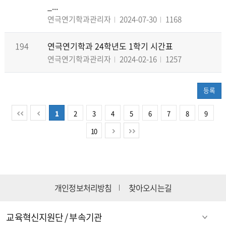
_...
연극연기학과관리자
2024-07-30
1168
194
연극연기학과 24학년도 1학기 시간표
연극연기학과관리자
2024-02-16
1257
등록
1
2
3
4
5
6
7
8
9
10
개인정보처리방침
찾아오시는길
교육혁신지원단 / 부속기관