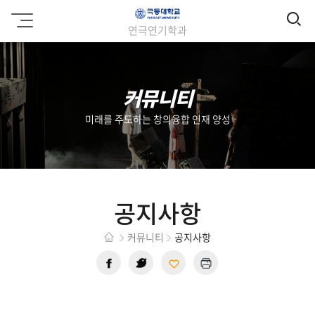
검
극
연극연기학과
동
색
대
학
교
커뮤니티
미래를 주도하는 창의융합 인재 양성
공지사항
커뮤니티
공지사항