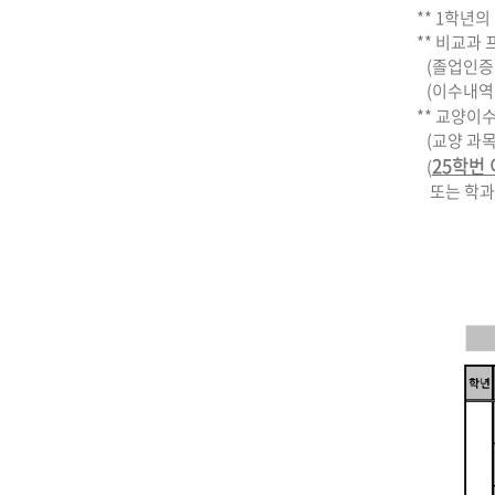
** 1학년
** 비교과
(졸업인증제
(이수내역 
** 교양이
(교양 과목
25학번
(
또는 학과홈