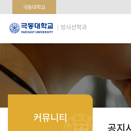
극동대학교
극
방사선학과
동
대
학
교
커뮤니티
공지