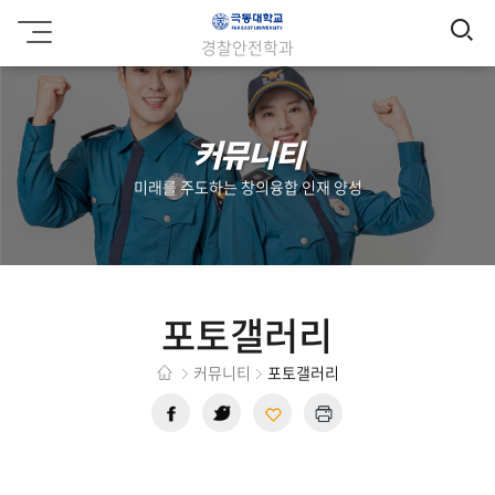
검
극
경찰안전학과
동
색
대
학
교
커뮤니티
미래를 주도하는 창의융합 인재 양성
포토갤러리
커뮤니티
포토갤러리