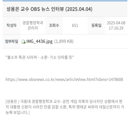
성용은 교수 OBS 뉴스 인터뷰 (2025.04.04)
경찰행정학과
2025-04-08
작성자
조회수
651
등록일
관리자
17:16:29
IMG_4436.jpg
(1,899 KB)
첨부파일
"불소추 특권 사라져…소환·기소 잇따를 듯"
https://www.obsnews.co.kr/news/articleView.html?idxno=1478608
[성용은 / 극동대 경찰행정학과 교수: 공천 개입 의혹의 당사자인 상황에서 현
직 대통령 신분이 사라진 만큼 검찰 소환, 특히 명태균 씨와의 대질신문까지 가
능해 보입니다.]