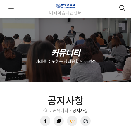
검
극
미래학습지원센터
동
색
대
학
교
커뮤니티
미래를 주도하는 창의융합 인재 양성
공지사항
커뮤니티
공지사항