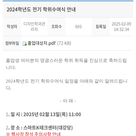
2024학년도 전기 학위수여식 안내
디자인학과관
2025-02-09
작성자
조회수
693
등록일
리자
14:32:34
졸업대상자.pdf
(72 KB)
첨부파일
졸업생 여러분의 영광스러운 학위 취득을 진심으로 축하드립
니다
.
2024
학년도 전기 학위수여식 일정을 아래와 같이 알려드립니
다.
-
아 래
-
1
.
일 시 : 2025년 02월 13일(목) 11:00
2
.
장 소 :
스마트K
테크센터(
대강당)
※ 행사장 참석 주의사항 안내