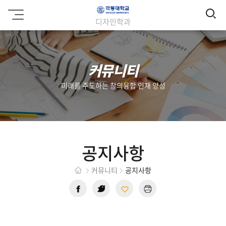
검
극
디자인학과
동
색
대
학
교
커뮤니티
미래를 주도하는 창의융합 인재 양성
공지사항
커뮤니티
공지사항