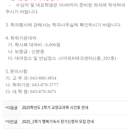
-
수상자 및 대표학생은 10:00
까지 준비된 좌석에 착석하여
주시기 바랍니다
.
3
.
학과행사에 관해서는
학과사무실에 확인하시기 바랍니다
.
4
.
학위가운대여
가
.
학사복 대여비 : 6,000원
나
.
보증금 :
신분증
다
.
대여장소 및 반납장소 :
스마트K
테크센터(2층_202호)
5.
문의사항
가
.
교 무 과: 043-880-3854
나
.
학위가운: 043-879-3777
다
.
대 학 원: 043-879-3671
2025학년도 1학기 교양교과목 시간표 안내
다음글
2025_1학기 행복기숙사 장기신청자 모집 안내
이전글