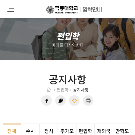
극
입학안내
동
대
학
편입학
교
미래를 디자인한다
공지사항
편입학
공지사항
전체
수시
정시
추가모
편입학
재외국
만학도